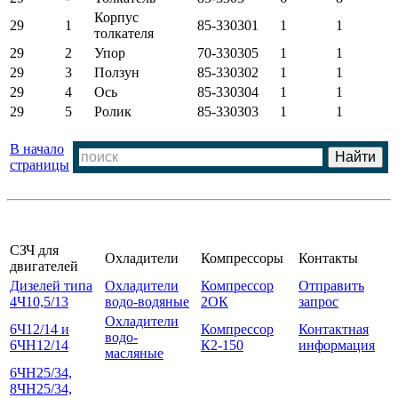
Корпус
29
1
85-330301
1
1
толкателя
29
2
Упор
70-330305
1
1
29
3
Ползун
85-330302
1
1
29
4
Ось
85-330304
1
1
29
5
Ролик
85-330303
1
1
В начало
страницы
СЗЧ для
Охладители
Компрессоры
Контакты
двигателей
Дизелей типа
Охладители
Компрессор
Отправить
4Ч10,5/13
водо-водяные
2ОК
запрос
Охладители
6Ч12/14 и
Компрессор
Контактная
водо-
6ЧН12/14
К2-150
информация
масляные
6ЧН25/34,
8ЧН25/34,