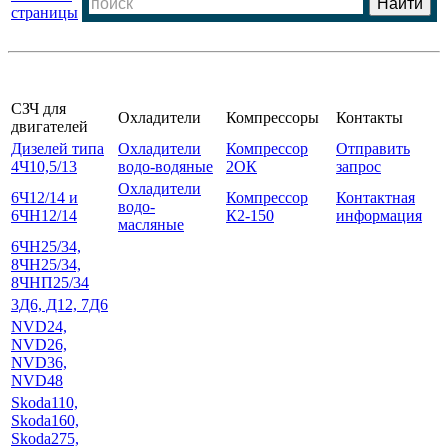
страницы
СЗЧ для
Охладители
Компрессоры
Контакты
двигателей
Дизелей типа
Охладители
Компрессор
Отправить
4Ч10,5/13
водо-водяные
2ОК
запрос
Охладители
6Ч12/14 и
Компрессор
Контактная
водо-
6ЧН12/14
К2-150
информация
масляные
6ЧН25/34,
8ЧН25/34,
8ЧНП25/34
3Д6, Д12, 7Д6
NVD24,
NVD26,
NVD36,
NVD48
Skoda110,
Skoda160,
Skoda275,