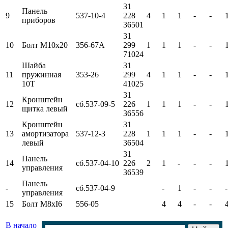
31
Панель
9
537-10-4
228
4
1
1
-
-
приборов
36501
31
10
Болт М10х20
356-67A
299
1
1
1
-
-
71024
Шайба
31
11
пружинная
353-26
299
4
1
1
-
-
10Т
41025
31
Кронштейн
12
сб.537-09-5
226
1
1
1
-
-
щитка левый
36556
Кронштейн
31
13
амортизатора
537-12-3
228
1
1
1
-
-
левый
36504
31
Панель
14
сб.537-04-10
226
2
1
-
-
-
управления
36539
Панель
-
сб.537-04-9
-
1
-
-
-
управления
15
Болт M8хI6
556-05
4
4
-
-
В начало