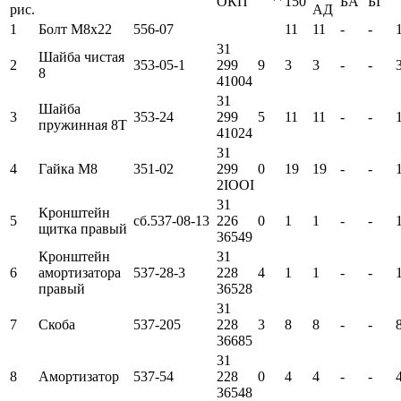
ОКП
150
БА
БГ
рис.
АД
1
Болт М8х22
556-07
11
11
-
-
31
Шайба чистая
2
353-05-1
299
9
3
3
-
-
8
41004
31
Шайба
3
353-24
299
5
11
11
-
-
пружинная 8Т
41024
31
4
Гайка М8
351-02
299
0
19
19
-
-
2IOOI
31
Кронштейн
5
сб.537-08-13
226
0
1
1
-
-
щитка правый
36549
Кронштейн
31
6
амортизатора
537-28-3
228
4
1
1
-
-
правый
36528
31
7
Скоба
537-205
228
3
8
8
-
-
36685
31
8
Амортизатор
537-54
228
0
4
4
-
-
36548