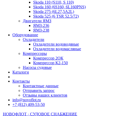
Skoda 110 (S110, S 110)
Skoda 160 (6S160, 6L160PNS)
Skoda 275 (6L27,5A2L)
Skoda 525 (6 TSR 52.5/72)
Двигатели ЯМЗ
ЯМЗ-236
ЯМЗ-238
Оборудование
Охладители
Охладители водоводяные
Охладители водомасляные
Компрессоры
Компрессор 2ОК
Компрессор К2-150
Насосы судовые
Каталоги
Контакты
Контактные данные
Отправить запрос
Отзывы наших клиентов
in
fо@
nоv
oflоt.ru
+7 (812) 409-53-50
НОВОФЛОТ · СУДОВОЕ СНАБЖЕНИЕ