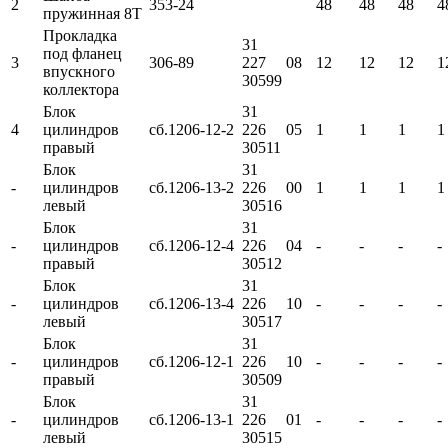
2
353-24
48
48
48
4
пружинная 8Т
Прокладка
31
под фланец
3
306-89
227
08
12
12
12
1
впускного
30599
коллектора
Блок
31
4
цилиндров
сб.1206-12-2
226
05
1
1
1
1
правый
30511
Блок
31
-
цилиндров
сб.1206-13-2
226
00
1
1
1
1
левый
30516
Блок
31
-
цилиндров
сб.1206-12-4
226
04
-
-
-
-
правый
30512
Блок
31
-
цилиндров
сб.1206-13-4
226
10
-
-
-
-
левый
30517
Блок
31
-
цилиндров
сб.1206-12-1
226
10
-
-
-
-
правый
30509
Блок
31
-
цилиндров
сб.1206-13-1
226
01
-
-
-
-
левый
30515