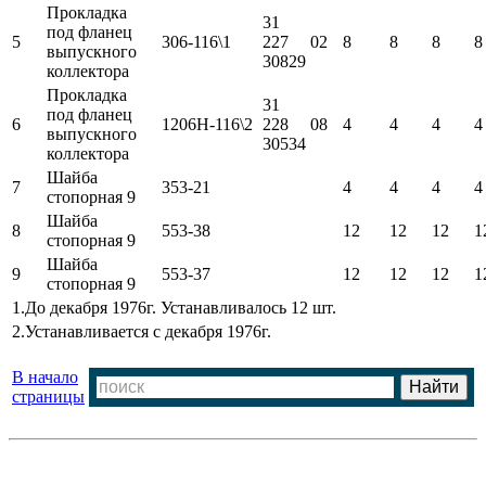
Прокладка
31
под фланец
5
306-116\1
227
02
8
8
8
8
выпускного
30829
коллектора
Прокладка
31
под фланец
6
1206Н-116\2
228
08
4
4
4
4
выпускного
30534
коллектора
Шайба
7
353-21
4
4
4
4
стопорная 9
Шайба
8
553-38
12
12
12
1
стопорная 9
Шайба
9
553-37
12
12
12
1
стопорная 9
1.До декабря 1976г. Устанавливалось 12 шт.
2.Устанавливается с декабря 1976г.
В начало
страницы