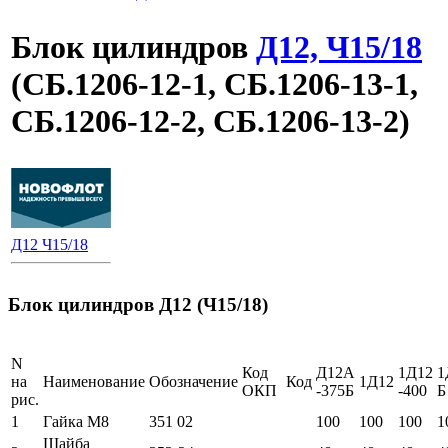
Блок цилиндров
Д12, Ч15/18
(СБ.1206-12-1, СБ.1206-13-1,
СБ.1206-12-2, СБ.1206-13-2)
Д12 Ч15/18
Блок цилиндров Д12 (Ч15/18)
N
Код
Д12А
1Д12
1
на
Наименование
Обозначение
Код
1Д12
ОКП
-375Б
-400
Б
рис.
1
Гайка М8
351 02
100
100
100
1
Шайба