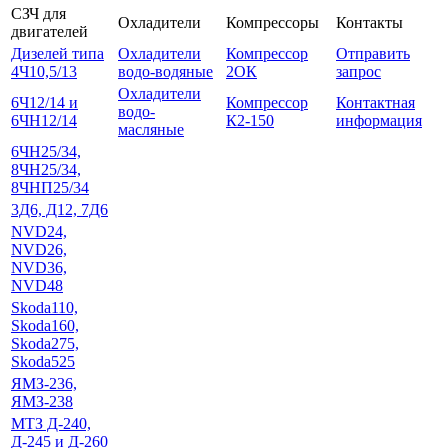
СЗЧ для
Охладители
Компрессоры
Контакты
двигателей
Дизелей типа
Охладители
Компрессор
Отправить
4Ч10,5/13
водо-водяные
2ОК
запрос
Охладители
6Ч12/14 и
Компрессор
Контактная
водо-
6ЧН12/14
К2-150
информация
масляные
6ЧН25/34,
8ЧН25/34,
8ЧНП25/34
3Д6, Д12, 7Д6
NVD24,
NVD26,
NVD36,
NVD48
Skoda110,
Skoda160,
Skoda275,
Skoda525
ЯМЗ-236,
ЯМЗ-238
МТЗ Д-240,
Д-245 и Д-260